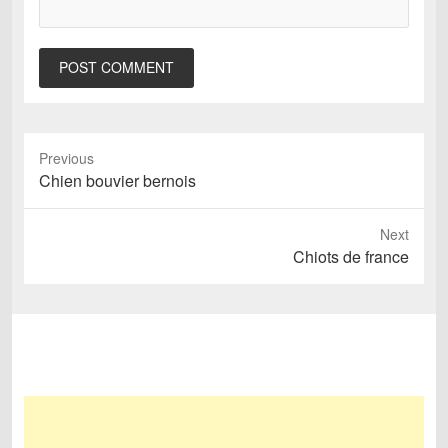
Previous
Previous
Chien bouvier bernois
post:
Next
Next
Chiots de france
post: