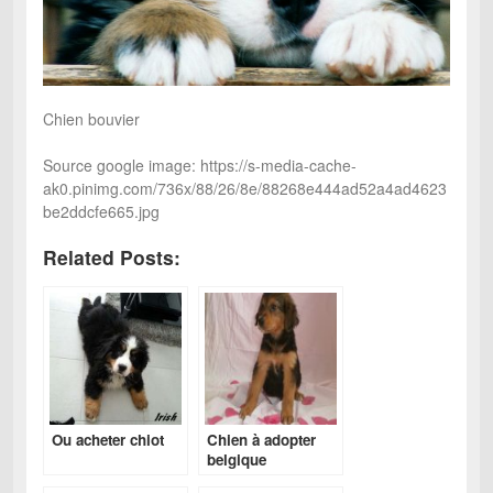
Chien bouvier
Source google image: https://s-media-cache-
ak0.pinimg.com/736x/88/26/8e/88268e444ad52a4ad4623
be2ddcfe665.jpg
Related Posts:
Ou acheter chiot
Chien à adopter
belgique