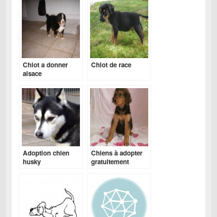
Chiot a donner
Chiot de race
alsace
Adoption chien
Chiens à adopter
husky
gratuitement
belgique