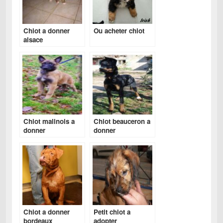
Chiot a donner
Ou acheter chiot
alsace
Chiot malinois a
Chiot beauceron a
donner
donner
Chiot a donner
Petit chiot a
bordeaux
adopter