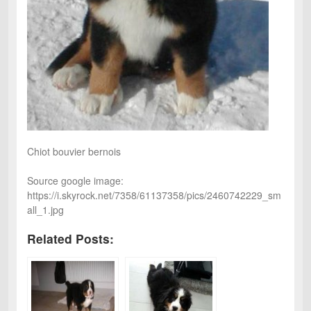
Chiot bouvier bernois
Source google image:
https://i.skyrock.net/7358/61137358/pics/2460742229_sm
all_1.jpg
Related Posts: