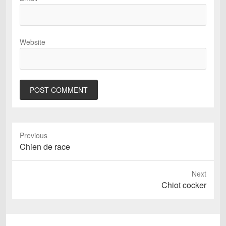
Website
Previous
Previous
Chien de race
post:
Next
Next
Chiot cocker
post: