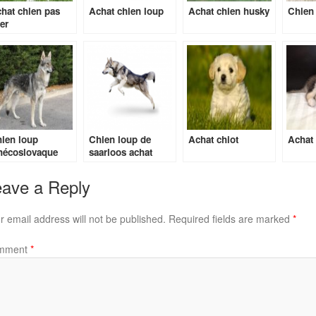
hat chien pas
Achat chien loup
Achat chien husky
Chien 
er
ien loup
Chien loup de
Achat chiot
Achat
hécoslovaque
saarloos achat
hat
ave a Reply
r email address will not be published.
Required fields are marked
*
mment
*