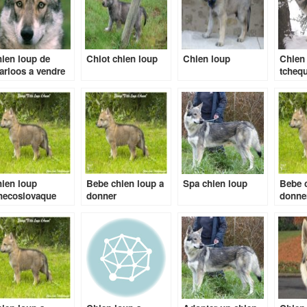
ien loup de
Chiot chien loup
Chien loup
Chien
arloos a vendre
tchequ
ien loup
Bebe chien loup a
Spa chien loup
Bebe c
hecoslovaque
donner
donne
lgique