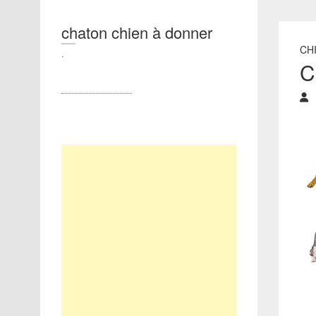
chaton chien à donner
CH
.
C