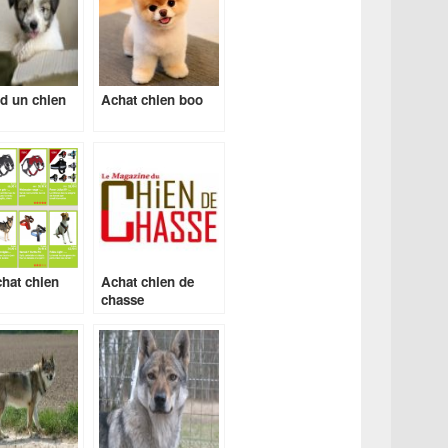
d un chien
Achat chien boo
chat chien
Achat chien de
chasse