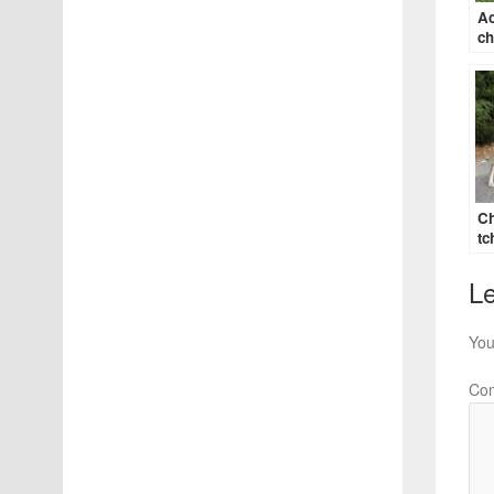
Ac
ch
Ch
tc
ac
Le
You
Co