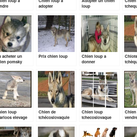
ien loup a
Chien loup a
Adopter un chien
Chien
ndre
adopter
loup
tchequ
 acheter un
Prix chien loup
Chien loup a
Chiots
ien pomsky
donner
tchèqu
ien loup
Chien de
Chien loup
Chien 
arloos elevage
tchécoslovaquie
tchecoslovaque
vendr
prix chiot