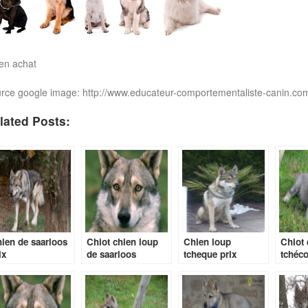
en achat
rce google image: http://www.educateur-comportementaliste-canin.c
lated Posts:
ien de saarloos
Chiot chien loup
Chien loup
Chiot 
ix
de saarloos
tcheque prix
tchéc