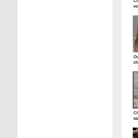
Ch
ve
Ou
ch
Ch
sa