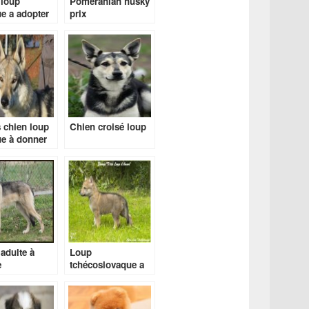
 loup
Pomeranian husky
e a adopter
prix
 chien loup
Chien croisé loup
e à donner
adulte à
Loup
e
tchécoslovaque a
vendre