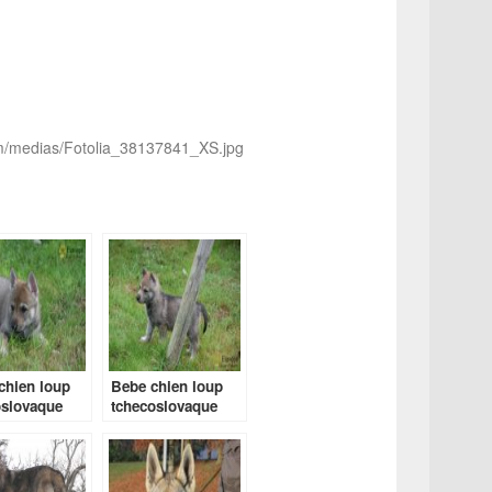
om/medias/Fotolia_38137841_XS.jpg
chien loup
Bebe chien loup
oslovaque
tchecoslovaque