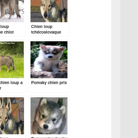
 loup
Chien loup
e chiot
tchécoslovaque
hien loup a
Pomsky chien prix
r