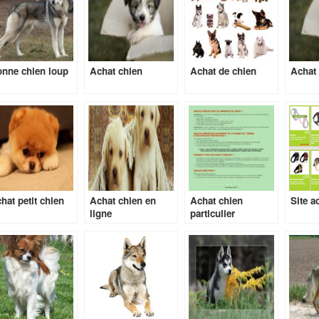
nne chien loup
Achat chien
Achat de chien
Achat 
hat petit chien
Achat chien en
Achat chien
Site a
ligne
particulier