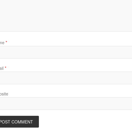
me
*
il
*
site