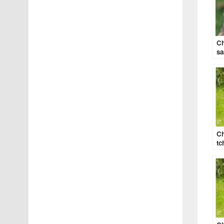
Ch
sa
Ch
tc
be