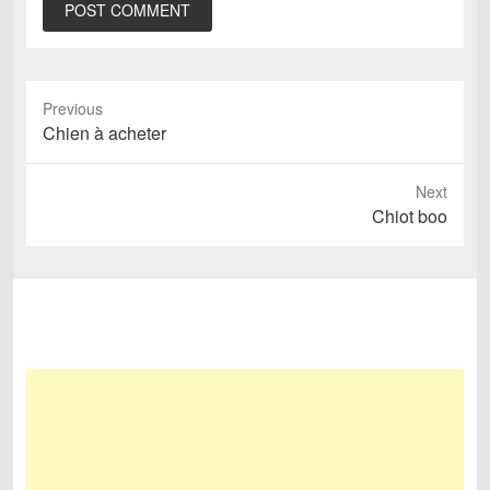
Previous
Previous
Chien à acheter
post:
Next
Next
Chiot boo
post: