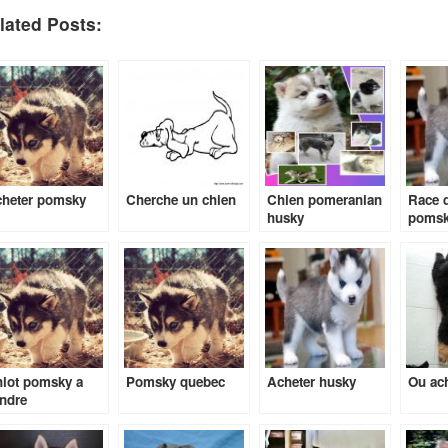
lated Posts:
heter pomsky
Cherche un chien
Chien pomeranian
Race 
husky
poms
iot pomsky a
Pomsky quebec
Acheter husky
Ou ach
ndre