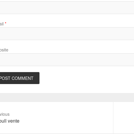
il
*
site
vious
vious
Next
bull vente
t:
post: