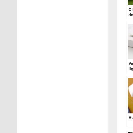
Ch
do
Ve
li
Ac