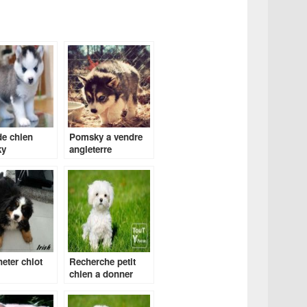
de chien
Pomsky a vendre
ky
angleterre
eter chiot
Recherche petit
chien a donner
gratuit