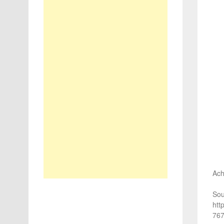
Ach
Sou
htt
767