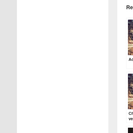
Re
Ac
Ch
ve