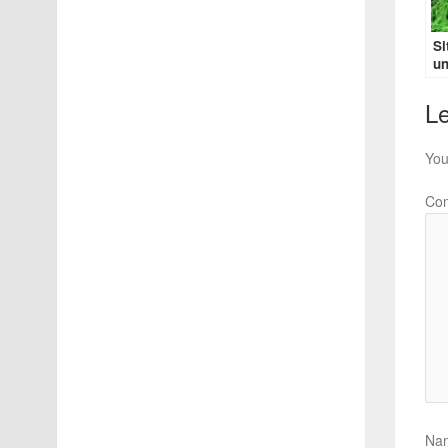
Si
un
Le
You
Co
Na