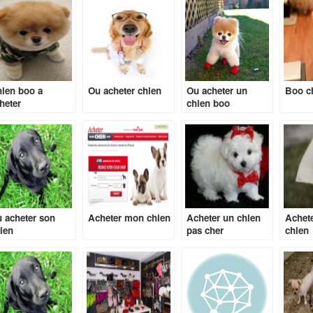
ien boo a
Ou acheter chien
Ou acheter un
Boo ch
heter
chien boo
 acheter son
Acheter mon chien
Acheter un chien
Achete
ien
pas cher
chien