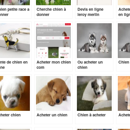
ien petite race a
Cherche chien à
Devis en ligne
Achete
nner
donner
leroy merlin
en lig
nte de chien en
Acheter mon chien
Ou acheter un
Chien 
gne
com
chien
heter chien
Acheter un chien
Chien à acheter
Achete