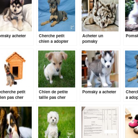
msky acheter
Cherche petit
Acheter un
Pomsk
chien a adopter
pomsky
cherche petit
Chien de petite
Pomsky a acheter
Cherc
ien pas cher
taille pas cher
a adop