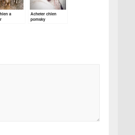
chien a
Acheter chien
r
pomsky