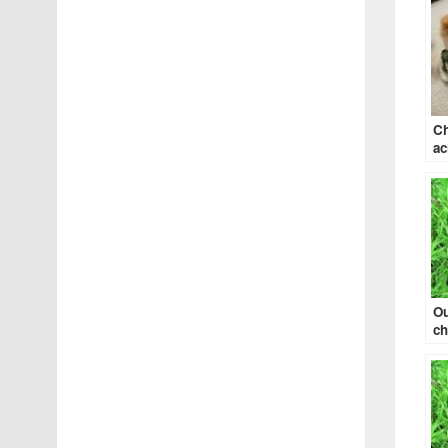
Ch
ac
Ou
ch