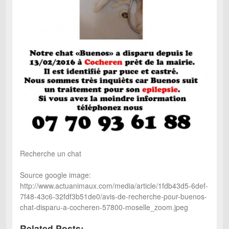
Recherche un chat
Source google image:
http://www.actuanimaux.com/media/article/1fdb43d5-6def-
7f48-43c6-32fdf3b51de0/avis-de-recherche-pour-buenos-
chat-disparu-a-cocheren-57800-moselle_zoom.jpeg
Related Posts: