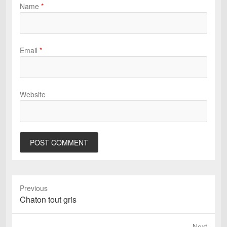
Name
*
Email
*
Website
Previous
Previous
Chaton tout gris
post:
Next