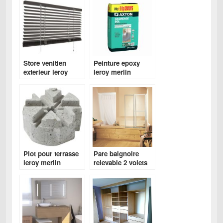
Store venitien
Peinture epoxy
exterieur leroy
leroy merlin
merlin
Plot pour terrasse
Pare baignoire
leroy merlin
relevable 2 volets
coulissants