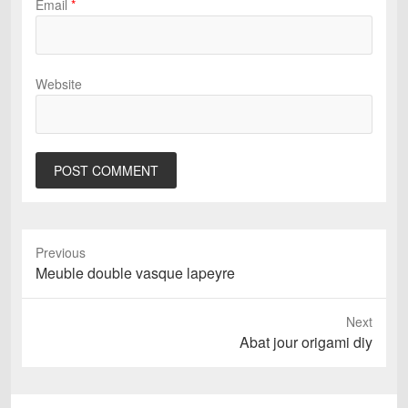
Email
*
Website
Previous
Previous
Meuble double vasque lapeyre
post:
Next
Next
Abat jour origami diy
post: