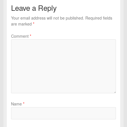
Leave a Reply
Your email address will not be published.
Required fields
are marked
*
Comment
*
Name
*