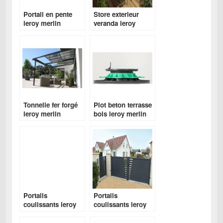
Portail en pente
Store exterieur
leroy merlin
veranda leroy
merlin
Tonnelle fer forgé
Plot beton terrasse
leroy merlin
bois leroy merlin
Portails
Portails
coulissants leroy
coulissants leroy
merlin
merlin