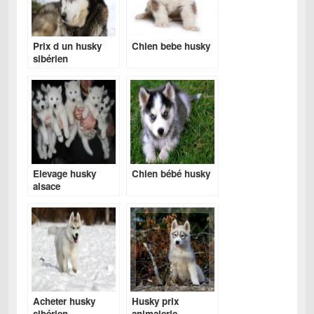
Prix d un husky
Chien bebe husky
sibérien
Elevage husky
Chien bébé husky
alsace
Acheter husky
Husky prix
sibérien
animalerie