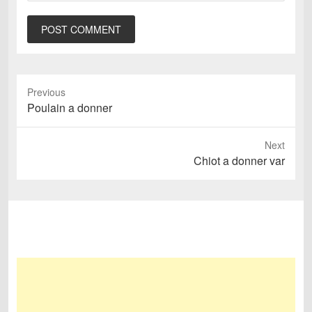
Previous
Previous
Poulain a donner
post:
Next
Next
Chiot a donner var
post: