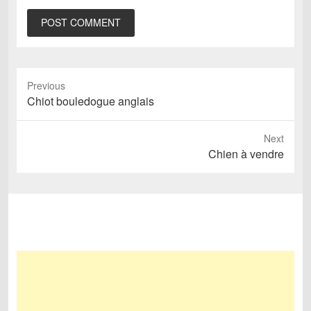
Previous
Previous
Chiot bouledogue anglais
post:
Next
Next
Chien à vendre
post: