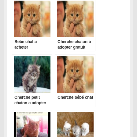
Bebe chat a
Cherche chaton à
acheter
adopter gratuit
Cherche petit
Cherche bébé chat
chaton a adopter
gratuit