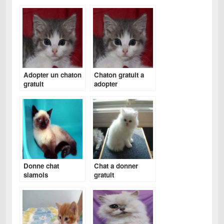
Adopter un chaton
Chaton gratuit a
gratuit
adopter
Donne chat
Chat a donner
siamois
gratuit