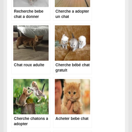
Recherche bebe
Cherche a adopter
chat a donner
un chat
Chat roux adulte
Cherche bébé chat
gratuit
Cherche chatons a
Acheter bebe chat
adopter
gratuitement