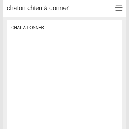
chaton chien à donner
CHAT A DONNER