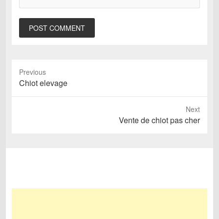
Previous
Previous
Chiot elevage
post:
Next
Next
Vente de chiot pas cher
post: