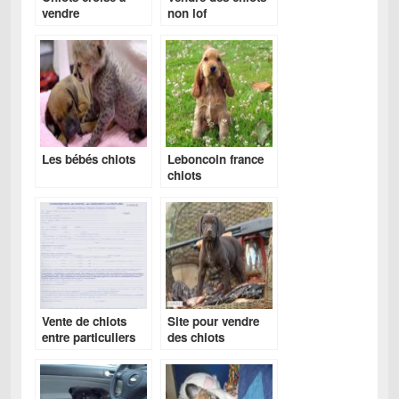
vendre
non lof
Les bébés chiots
Leboncoin france
chiots
Vente de chiots
Site pour vendre
entre particuliers
des chiots