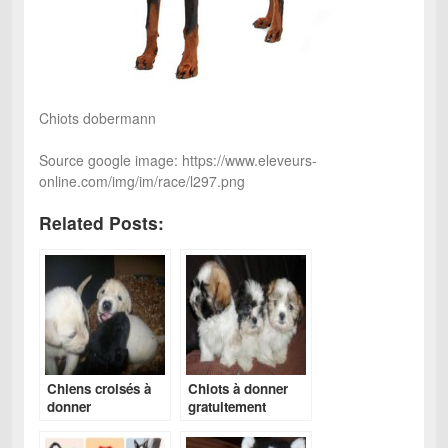
Chiots dobermann
Source google image: https://www.eleveurs-
online.com/img/im/race/l297.png
Related Posts:
Chiens croisés à
Chiots à donner
donner
gratuitement
belgique