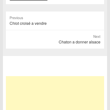
Previous
Previous
Chiot croisé a vendre
post:
Next
Next
Chaton a donner alsace
post: