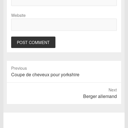
Website
Previous
Previous
Coupe de cheveux pour yorkshire
post:
Next
Next
Berger allemand
post: