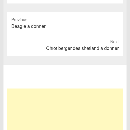
Previous
Previous
Beagle a donner
post:
Next
Next
Chiot berger des shetland a donner
post: