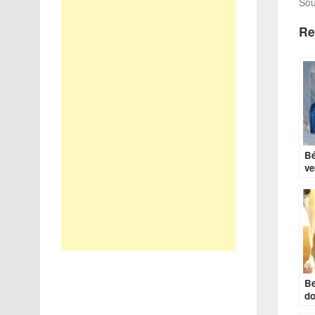
Sou
Re
Bé
ve
Be
do