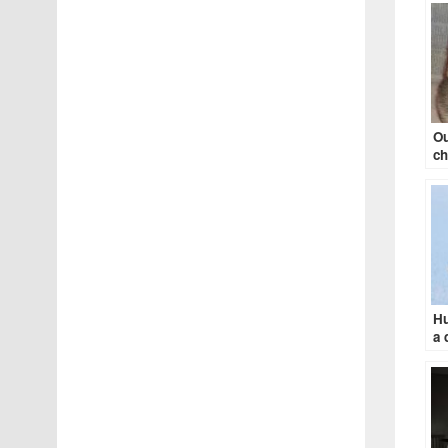
Ou
ch
Hu
a 