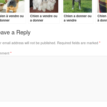
ien à vendre ou
Chien a vendre ou
Chien a donner ou
Chien 
donner
a donner
a vendre
à don
ave a Reply
r email address will not be published.
Required fields are marked
*
mment
*