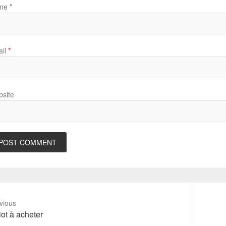
me
*
il
*
site
vious
vious
Next
ot à acheter
t:
post: