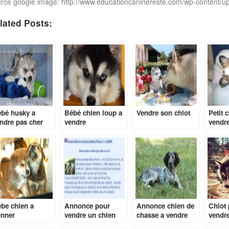
rce google image: http://www.educationcaninereste.com/wp-content/u
lated Posts:
bé husky a
Bébé chien loup a
Vendre son chiot
Petit 
ndre pas cher
vendre
vendre
be chien a
Annonce pour
Annonce chien de
Chiot
nner
vendre un chien
chasse a vendre
vendr