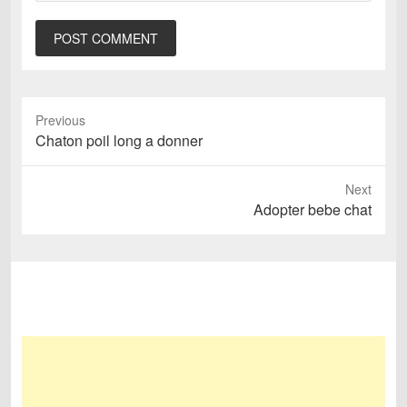
Previous
Previous
Chaton poil long a donner
post:
Next
Next
Adopter bebe chat
post: