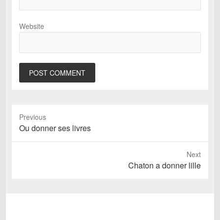
Website
Previous
Previous
Ou donner ses livres
post:
Next
Next
Chaton a donner lille
post: