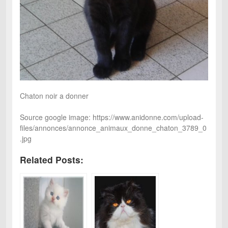
Chaton noir a donner
Source google image: https://www.anidonne.com/upload-
files/annonces/annonce_animaux_donne_chaton_3789_0
.jpg
Related Posts: