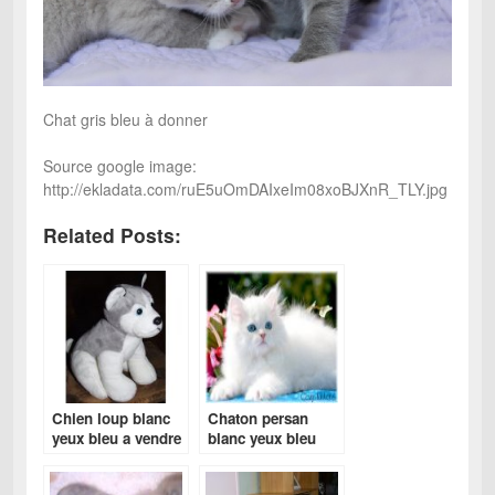
Chat gris bleu à donner
Source google image:
http://ekladata.com/ruE5uOmDAIxeIm08xoBJXnR_TLY.jpg
Related Posts:
Chien loup blanc
Chaton persan
yeux bleu a vendre
blanc yeux bleu