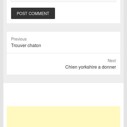
Previous
Previous
Trouver chaton
post:
Next
Next
Chien yorkshire a donner
post: