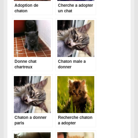
Adoption de
Cherche a adopter
chaton
un chat
Donne chat
Chaton male a
chartreux
donner
Chaton a donner
Recherche chaton
paris
a adopter