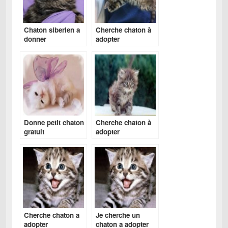
Chaton siberien a
Cherche chaton à
donner
adopter
Donne petit chaton
Cherche chaton à
gratuit
adopter
Cherche chaton a
Je cherche un
adopter
chaton a adopter