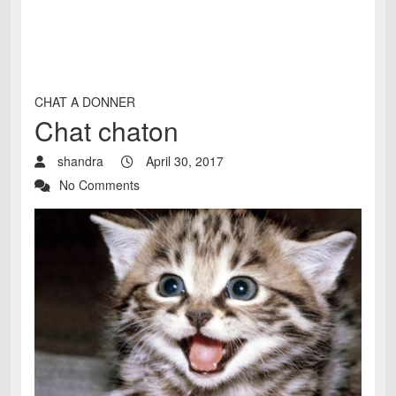
CHAT A DONNER
Chat chaton
shandra
April 30, 2017
No Comments