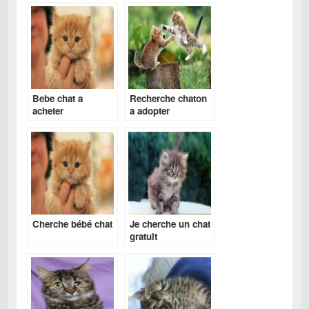
Bebe chat a
Recherche chaton
acheter
a adopter
gratuitement
Cherche bébé chat
Je cherche un chat
gratuit