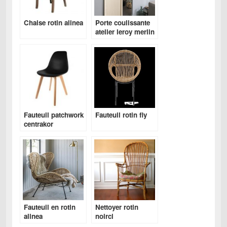
Chaise rotin alinea
Porte coulissante
atelier leroy merlin
Fauteuil patchwork
Fauteuil rotin fly
centrakor
Fauteuil en rotin
Nettoyer rotin
alinea
noirci