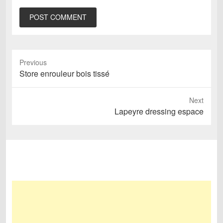
Previous
Previous
Store enrouleur bois tissé
post:
Next
Next
Lapeyre dressing espace
post: