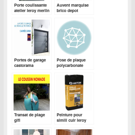
Porte coulissante
Auvent marquise
atelier leroy merlin
brico depot
Portes de garage
Pose de plaque
castorama
polycarbonate
leroy merlin
Transat de plage
Peinture pour
gifi
simili cuir leroy
merlin