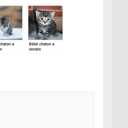
chaton a
Bébé chaton a
r
vendre