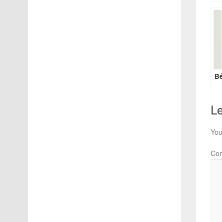
Bé
Le
You
Co