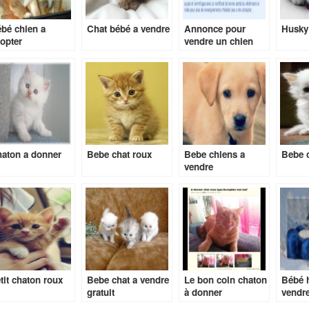
bé chien a
Chat bébé a vendre
Annonce pour
Husky
opter
vendre un chien
aton a donner
Bebe chat roux
Bebe chiens a
Bebe c
vendre
tit chaton roux
Bebe chat a vendre
Le bon coin chaton
Bébé 
gratuit
à donner
vendre