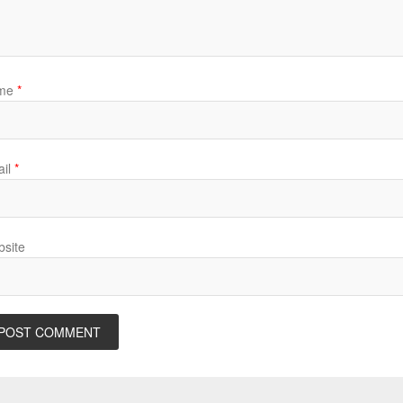
me
*
il
*
site