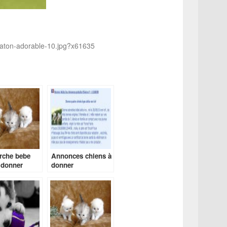
haton-adorable-10.jpg?x61635
rche bebe
Annonces chiens à
 donner
donner