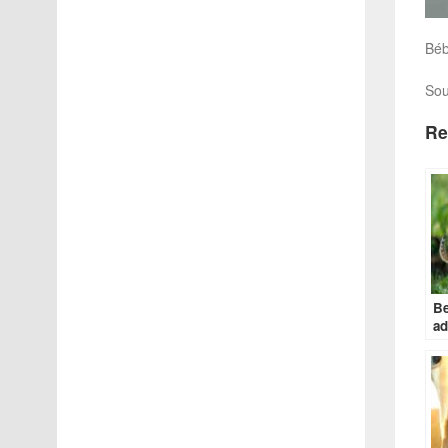
Béb
Sou
Re
Be
ad