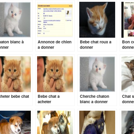
aton blanc à
Annonce de chien
Bebe chat roux a
Bon co
nner
a donner
donner
donne
heter bebe chat
Bebe chat a
Cherche chaton
Chat 
acheter
blanc a donner
donne