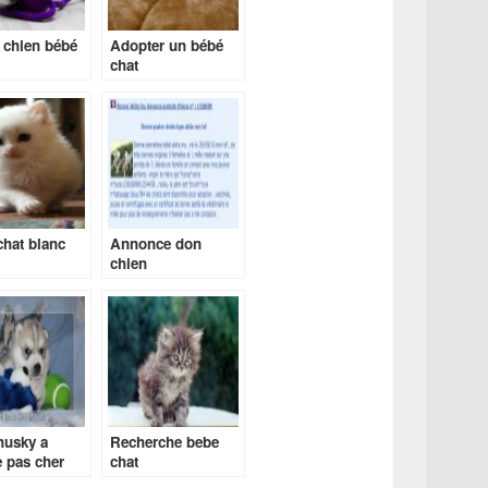
 chien bébé
Adopter un bébé
chat
hat blanc
Annonce don
chien
husky a
Recherche bebe
 pas cher
chat