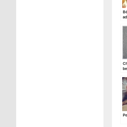
Bé
ad
Ch
be
Pe